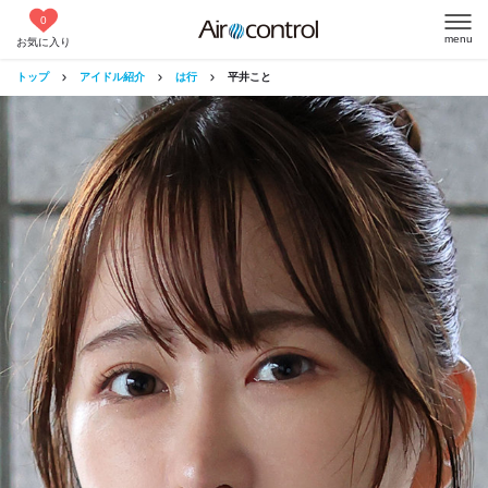
0
menu
お気に入り
トップ
アイドル紹介
は行
平井こと