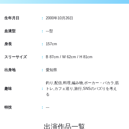
生年月日
2000年10月26日
血液型
---型
身長
157cm
スリーサイズ
B 87cm /
W 62cm /
H 81cm
出身地
愛知県
釣り,配信,料理,編み物,ポーカー・バカラ,筋
趣味
トレ,カフェ巡り,旅行,SNSのバズりを考え
る
特技
---
出演作品一覧