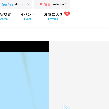
Aircon+
antenna
独占作品
R18作品
0
Search
Event
Favorite