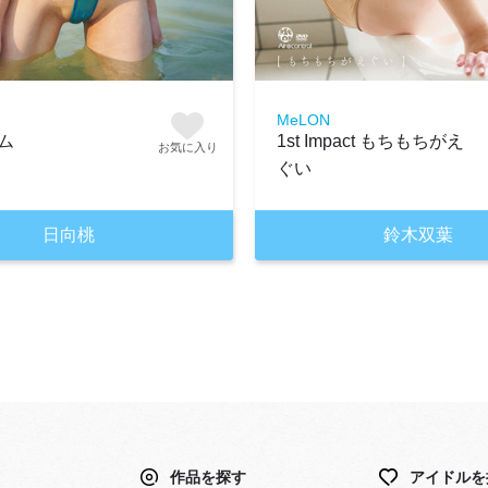
MeLON
ム
1st Impact もちもちがえ
お気に入り
ぐい
日向桃
鈴木双葉
作品を探す
アイドルを