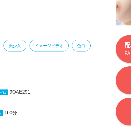
配
美少女
イメージビデオ
色白
F
9OAE291
-ray
100分
y