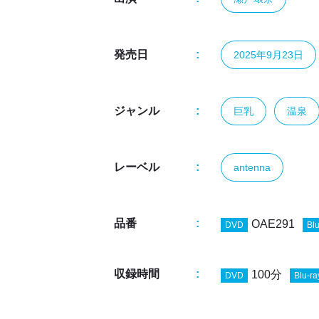
発売日
2025年9月23日
ジャンル
巨乳
温泉
レーベル
antenna
品番
OAE291
DVD
Blu
収録時間
100分
DVD
Blu-ra