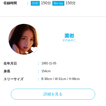
150分
150分
収録時間
DVD
Blu-ray
園都
そのみやこ
生年月日
1992-11-05
身長
154cm
スリーサイズ
B 90cm
/
W 61cm
/
H 88cm
詳細を見る