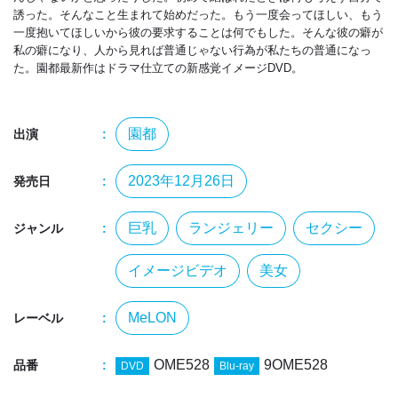
誘った。そんなこと生まれて始めだった。もう一度会ってほしい、もう
一度抱いてほしいから彼の要求することは何でもした。そんな彼の癖が
私の癖になり、人から見れば普通じゃない行為が私たちの普通になっ
た。園都最新作はドラマ仕立ての新感覚イメージDVD。
園都
出演
2023年12月26日
発売日
巨乳
ランジェリー
セクシー
ジャンル
イメージビデオ
美女
MeLON
レーベル
OME528
9OME528
品番
DVD
Blu-ray