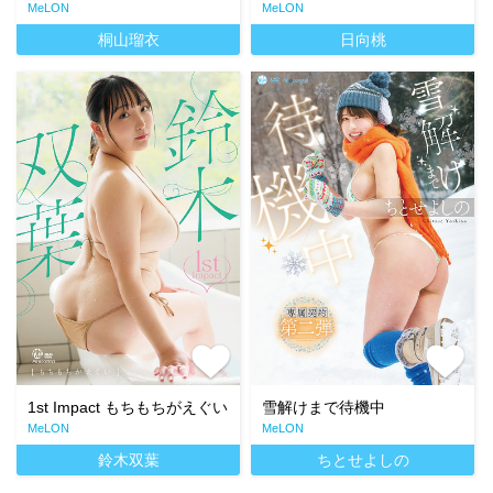
MeLON
MeLON
桐山瑠衣
日向桃
1st Impact もちもちがえぐい
雪解けまで待機中
MeLON
MeLON
鈴木双葉
ちとせよしの