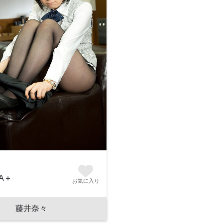
A＋
お気に入り
藤井奈々